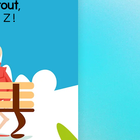
tout
,
 Z !
La solution sans
stress !