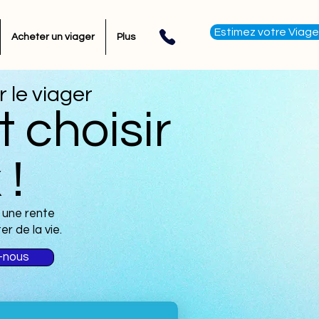
Estimez votre Viage
Acheter un viager
Plus
ur le viager
t choisir
!
 une rente
er de la vie.
-nous