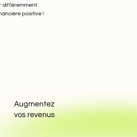
er différemment.
nancière positive !
Augmentez
vos revenus