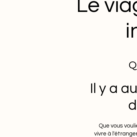
Le via
i
Q
Il y a 
d
Que vous vouli
vivre à l'étrange