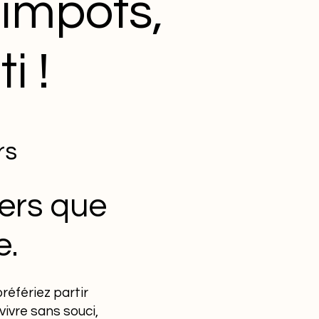
’impôts,
i !
rs
gers que
e.
référiez partir
vivre sans souci,