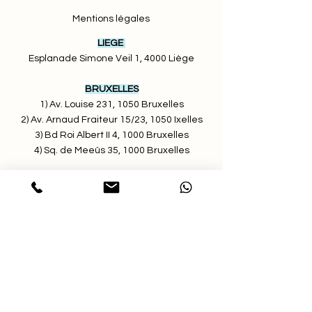
Mentions légales
LIEGE
Esplanade Simone Veil 1, 4000 Liège
BRUXELLES
1) Av. Louise 231, 1050 Bruxelles
2) Av. Arnaud Fraiteur 15/23, 1050 Ixelles
3) Bd Roi Albert II 4, 1000 Bruxelles
4) Sq. de Meeûs 35, 1000 Bruxelles
LOUVAIN LA NEUVE
Courbevoie 13, 1348 Ottignies-Louvain-la-
Neuve
LUXEMBOURG
21 Rue Glesener, 1631 Gare Luxembourg
ANTWERP
Frankrijklei 5, 2000 Antwerpen